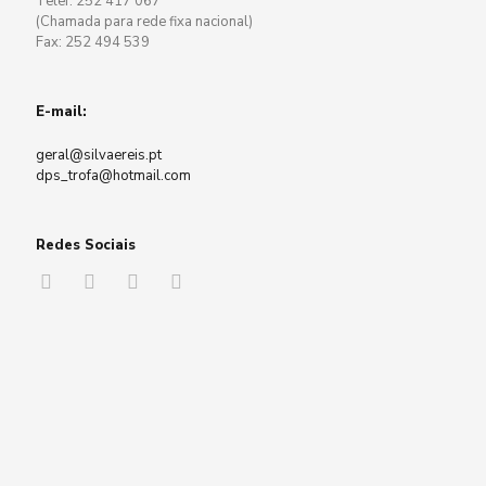
Telef: 252 417 067
(Chamada para rede fixa nacional)
Fax: 252 494 539
E-mail:
geral@silvaereis.pt
dps_trofa@hotmail.com
Redes Sociais