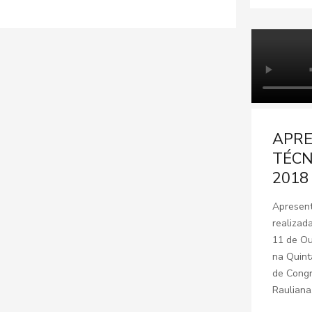
APR
TÉCN
2018
Apresen
realizad
11 de Ou
na Quint
de Cong
Rauliana