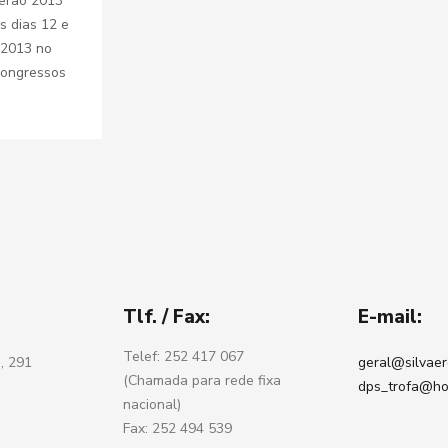
erão 2013
s dias 12 e
 2013 no
Congressos
Tlf. / Fax:
E-mail:
Telef: 252 417 067
, 291
geral@silvaer
(Chamada para rede fixa
dps_trofa@ho
nacional)
Fax: 252 494 539