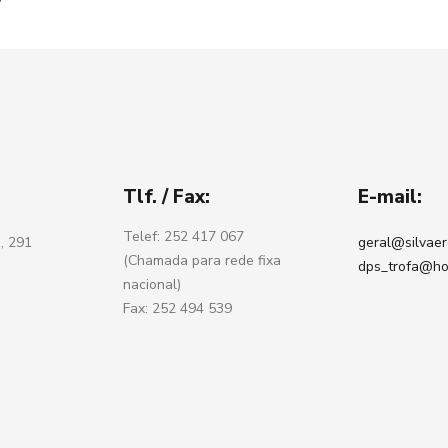
Tlf. / Fax:
E-mail:
Telef: 252 417 067
, 291
geral@silvaer
(Chamada para rede fixa
dps_trofa@ho
nacional)
Fax: 252 494 539