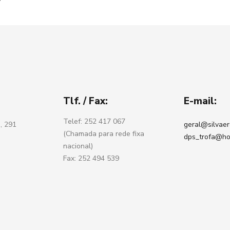
Tlf. / Fax:
E-mail:
Telef: 252 417 067
, 291
geral@silvaer
(Chamada para rede fixa
dps_trofa@ho
nacional)
Fax: 252 494 539