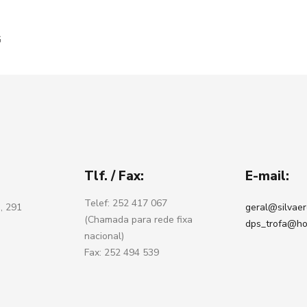
G
Tlf. / Fax:
E-mail:
Telef: 252 417 067
, 291
geral@silvaer
(Chamada para rede fixa
dps_trofa@ho
nacional)
Fax: 252 494 539