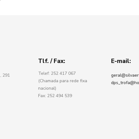
Tlf. / Fax:
E-mail:
Telef: 252 417 067
, 291
geral@silvaer
(Chamada para rede fixa
dps_trofa@ho
nacional)
Fax: 252 494 539