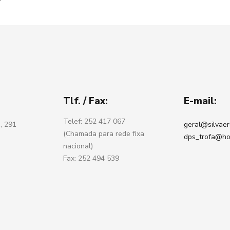
Tlf. / Fax:
E-mail:
Telef: 252 417 067
, 291
geral@silvaer
(Chamada para rede fixa
dps_trofa@ho
nacional)
Fax: 252 494 539