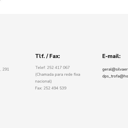
Tlf. / Fax:
E-mail:
Telef: 252 417 067
, 291
geral@silvaer
(Chamada para rede fixa
dps_trofa@ho
nacional)
Fax: 252 494 539